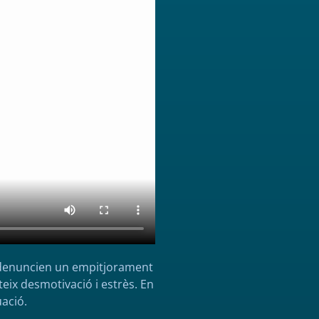
s denuncien un empitjorament
eix desmotivació i estrès. En
uació.