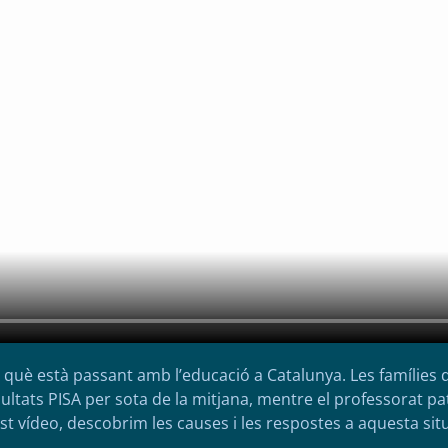
a què està passant amb l’educació a Catalunya. Les famílie
ltats PISA per sota de la mitjana, mentre el professorat pat
t vídeo, descobrim les causes i les respostes a aquesta sit