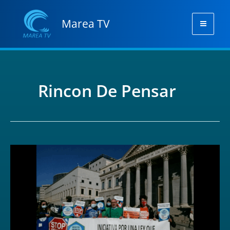
Ir
Mai
al
Marea TV
Men
contenido
Rincon De Pensar
NO_TE_DEJES_ENGAÑAR