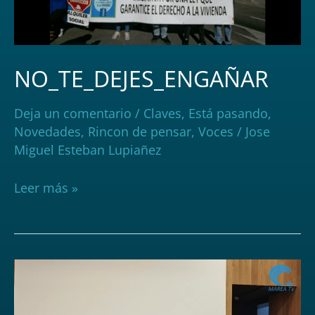
NO_TE_DEJES_ENGAÑAR
Deja un comentario
/
Claves
,
Está pasando
,
Novedades
,
Rincon de pensar
,
Voces
/
Jose
Miguel Esteban Lupiañez
Leer más »
REPTES
DE
LES