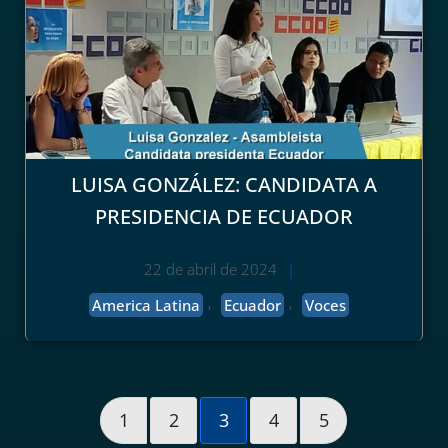
LUISA GONZÁLEZ: CANDIDATA A
PRESIDENCIA DE ECUADOR
22 de abril de 2024
|
,
,
America Latina
Ecuador
Voces
1
2
3
4
5