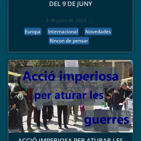
DEL 9 DE JUNY
4 de junio de 2024
|
,
,
,
Europa
Internacional
Novedades
Rincon de pensar
ACCIÓ IMPERIOSA PER ATURAR LES