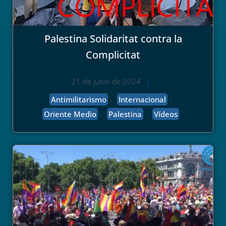
Palestina Solidaritat contra la
Complicitat
21 de junio de 2024
|
,
,
Antimilitarismo
Internacional
,
,
Oriente Medio
Palestina
Vídeos