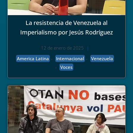
La resistencia de Venezuela al
Imperialismo por Jesús Rodríguez
12 de enero de 2025
|
,
,
America Latina
Internacional
Venezuela
,
Voces